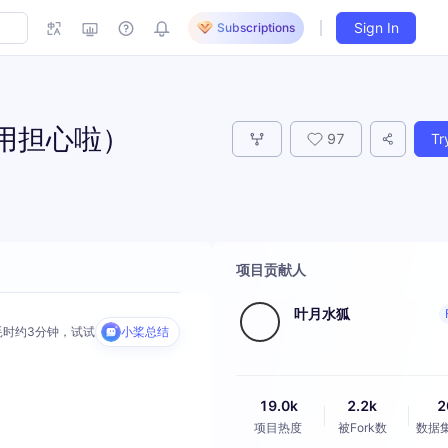
Sign In
Subscriptions
不用担心啦）
97
Tr
项目贡献人
叶月水狐
耗时约
3分钟
，试试
小桨总结
19.0k
2.2k
2
项目热度
被Fork数
数据